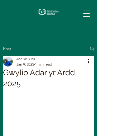
Post
Joe Wilkins
Jan 9, 2025
1 min read
Gwylio Adar yr Ardd
2025