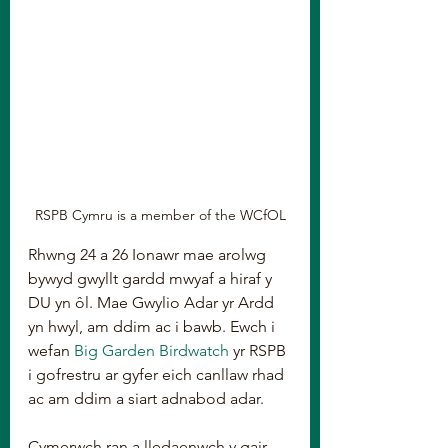
RSPB Cymru is a member of the WCfOL
Rhwng 24 a 26 Ionawr mae arolwg 
bywyd gwyllt gardd mwyaf a hiraf y 
DU yn ôl. Mae Gwylio Adar yr Ardd 
yn hwyl, am ddim ac i bawb. Ewch i 
wefan 
Big Garden Birdwatch
 yr RSPB 
i gofrestru ar gyfer eich canllaw rhad 
ac am ddim a siart adnabod adar.
Cymerwch ran a lledaenwch y gair 