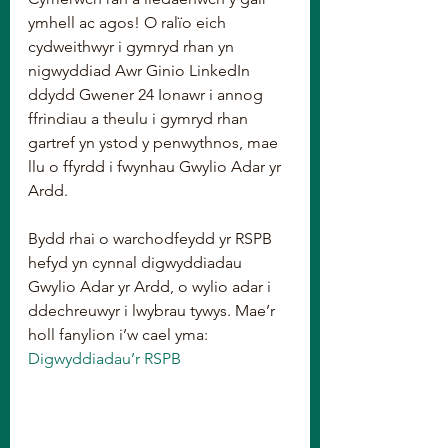
ymhell ac agos! O ralïo eich 
cydweithwyr i gymryd rhan yn 
nigwyddiad Awr Ginio LinkedIn 
ddydd Gwener 24 Ionawr i annog 
ffrindiau a theulu i gymryd rhan 
gartref yn ystod y penwythnos, mae 
llu o ffyrdd i fwynhau Gwylio Adar yr 
Ardd.
Bydd rhai o warchodfeydd yr RSPB 
hefyd yn cynnal digwyddiadau 
Gwylio Adar yr Ardd, o wylio adar i 
ddechreuwyr i lwybrau tywys. Mae’r 
holl fanylion i’w cael yma: 
Digwyddiadau’r RSPB