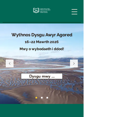
Wythnos Dysgu Awyr Agored
16–22 Mawrth 2026
Mwy o wybodaeth i ddod!
Dysgu mwy ...