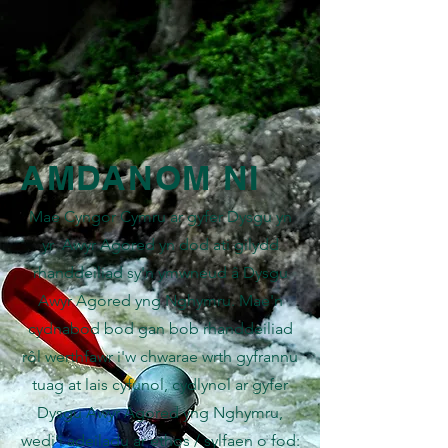
AMDANOM NI
Mae Cyngor Cymru ar gyfer Dysgu yn
yr Awyr Agored yn dod ati gilydd
rhanddeiliad sy'n ymwneud â Dysgu
Awyr Agored yng Nghymru. Mae'n
cydnabod bod gan bob rhanddeiliad
rôl werthfawr i'w chwarae wrth gyfrannu
tuag at lais cyfunol, cydlynol ar gyfer
Dysgu Awyr Agored yng Nghymru,
wedi'i adeiladu ar ethos / sylfaen o fod: